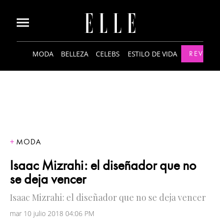
MODA
BELLEZA
CELEBS
ESTILO DE VIDA
REVISTA
MODA
Isaac Mizrahi: el diseñador que no
se deja vencer
Isaac Mizrahi: el diseñador que no se deja vencer
mar 10 julio 2018 04:06 PM