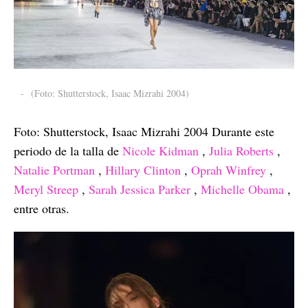
-
(Foto: Shutterstock, Isaac Mizrahi 2004)
Foto: Shutterstock, Isaac Mizrahi 2004 Durante este
periodo de la talla de
Nicole Kidman
,
Julia Roberts
,
Natalie Portman
,
Hillary Clinton
,
Oprah Winfrey
,
Meryl Streep
,
Sarah Jessica Parker
,
Michelle Obama
,
entre otras.