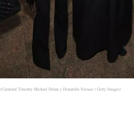
(Cardenal Timothy Michael Dolan y Donatella Versace / Getty Images)