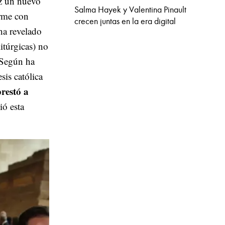
luz un nuevo
Salma Hayek y Valentina Pinault
orme con
crecen juntas en la era digital
 ha revelado
itúrgicas) no
. Según ha
sis católica
prestó a
ió esta