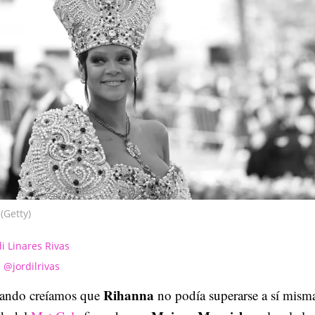
(Getty)
di Linares Rivas
@jordilrivas
Rihanna
ando creíamos que
no podía superarse a sí mism