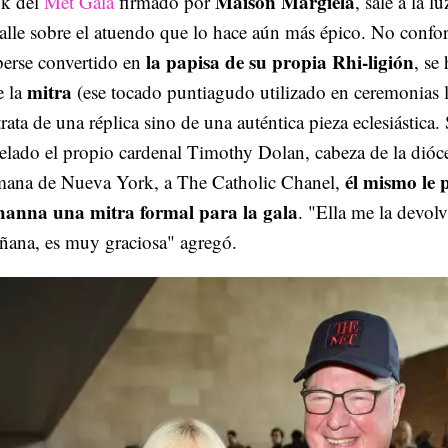
Maison Margiela
ok del
Met Gala
firmado por
, sale a la 
alle sobre el atuendo que lo hace aún más épico. No conf
la papisa de su propia Rhi-ligión
berse convertido en
, se
mitra
e la
(ese tocado puntiagudo utilizado en ceremonias l
trata de una réplica sino de una auténtica pieza eclesiástica
elado el propio cardenal Timothy Dolan, cabeza de la dióce
él mismo le 
mana de Nueva York, a The Catholic Chanel,
hanna una mitra formal para la gala
. "Ella me la devolv
ñana, es muy graciosa" agregó.