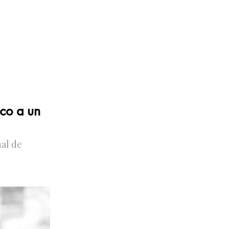
ico a un
nal de