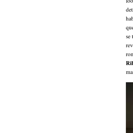
lo
det
ha
qu
se 
rev
ro
Ri
ma