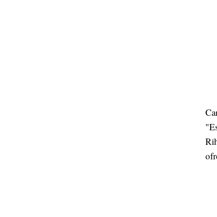
Ca
"Es
Rih
of