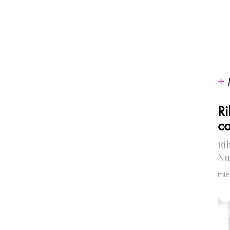
Ri
c
Ri
Nu
mié