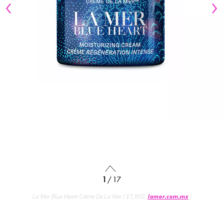
1
/ 17
La Mer Blue Heart Crème De La Mer ( $7,900,
lamer.com.mx
)