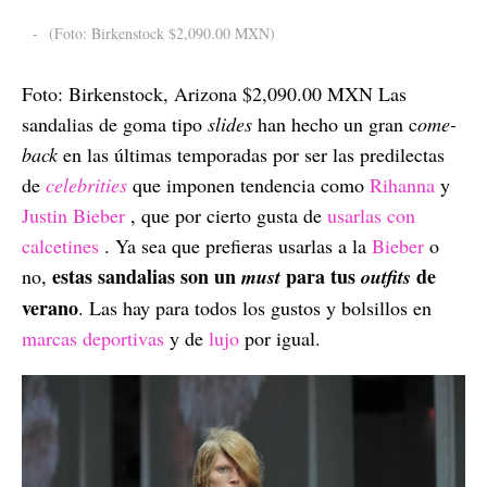
-
(Foto: Birkenstock $2,090.00 MXN)
Foto: Birkenstock, Arizona $2,090.00 MXN Las
sandalias de goma tipo
slides
han hecho un gran c
ome-
back
en las últimas temporadas por ser las predilectas
de
celebrities
que imponen tendencia como
Rihanna
y
Justin Bieber
, que por cierto gusta de
usarlas con
calcetines
. Ya sea que prefieras usarlas a la
Bieber
o
estas sandalias son un
para tus
de
no,
must
outfits
verano
. Las hay para todos los gustos y bolsillos en
marcas deportivas
y de
lujo
por igual.