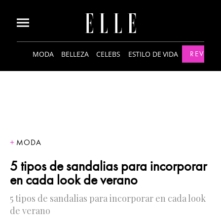
MODA
BELLEZA
CELEBS
ESTILO DE VIDA
REVISTA
MODA
5 tipos de sandalias para incorporar
en cada look de verano
5 tipos de sandalias para incorporar en cada look
de verano