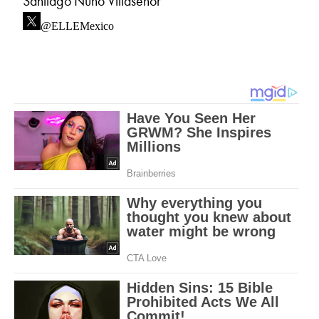
Santiago Nuño Villaseñor
@ELLEMexico