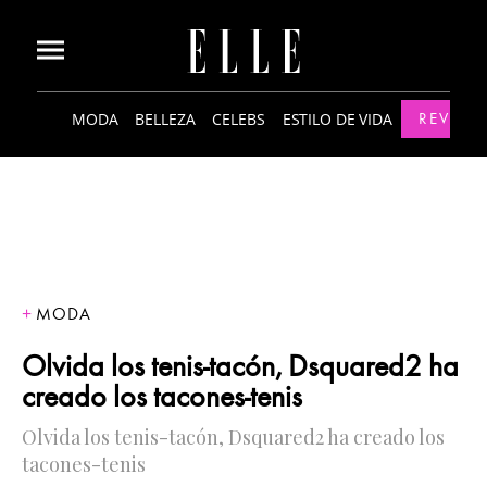
MODA
BELLEZA
CELEBS
ESTILO DE VIDA
REVISTA
MODA
Olvida los tenis-tacón, Dsquared2 ha
creado los tacones-tenis
Olvida los tenis-tacón, Dsquared2 ha creado los
tacones-tenis