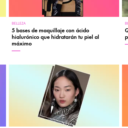
BELLEZA
B
5 bases de maquillaje con ácido
Q
hialurónico que hidratarán tu piel al
p
máximo