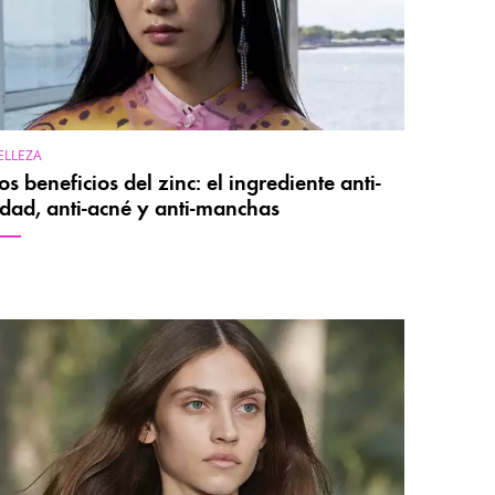
ELLEZA
os beneficios del zinc: el ingrediente anti-
dad, anti-acné y anti-manchas