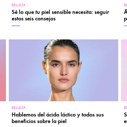
BELLEZA
B
Sé lo que tu piel sensible necesita: seguir
Á
estos seis consejos
p
BELLEZA
B
Hablemos del ácido láctico y todos sus
S
beneficios sobre la piel
e