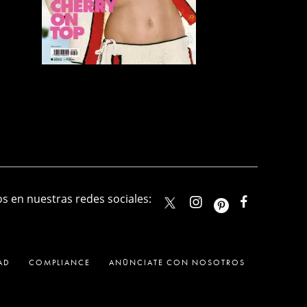
s en nuestras redes sociales:
elle_mexico
ellemexico
ElleMexic
ELLEMexico
AD
COMPLIANCE
ANÚNCIATE CON NOSOTROS