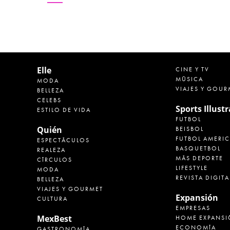
Elle
CINE Y TV
MÚSICA
MODA
VIAJES Y GOUR
BELLEZA
CELEBS
Sports Illust
ESTILO DE VIDA
FUTBOL
Quién
BEISBOL
FUTBOL AMERI
ESPECTÁCULOS
BASQUETBOL
REALEZA
MÁS DEPORTE
CÍRCULOS
LIFESTYLE
MODA
REVISTA DIGITA
BELLEZA
VIAJES Y GOURMET
Expansión
CULTURA
EMPRESAS
MexBest
HOME EXPANSI
ECONOMÍA
GASTRONOMÍA