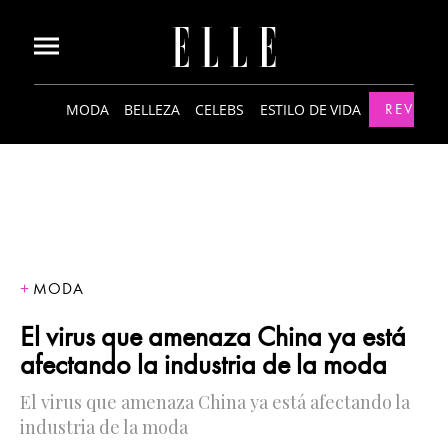
MODA
BELLEZA
CELEBS
ESTILO DE VIDA
REVISTA
MODA
El virus que amenaza China ya está
afectando la industria de la moda
El virus que amenaza China ya está afectando la
industria de la moda