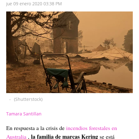
jue 09 enero 2020 03:38 PM
-
(Shutterstock)
Tamara Santillan
En respuesta a la crisis de
incendios forestales en
la familia de marcas Kering
Australia
,
se está