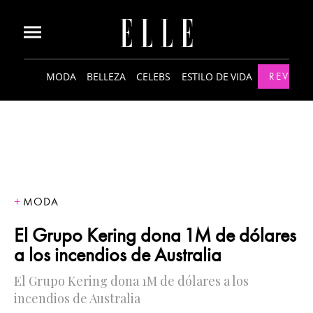
MODA
BELLEZA
CELEBS
ESTILO DE VIDA
REVISTA
MODA
El Grupo Kering dona 1M de dólares
a los incendios de Australia
El Grupo Kering dona 1M de dólares a los
incendios de Australia