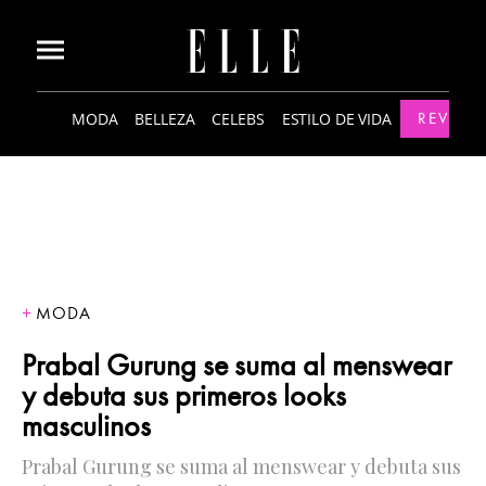
MODA
BELLEZA
CELEBS
ESTILO DE VIDA
REVISTA
MODA
Prabal Gurung se suma al menswear
y debuta sus primeros looks
masculinos
Prabal Gurung se suma al menswear y debuta sus