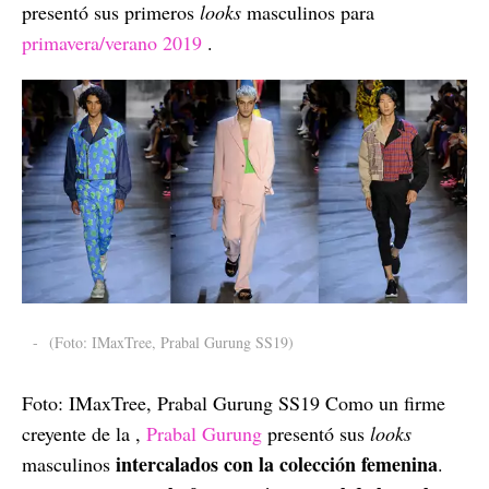
presentó sus primeros
looks
masculinos para
primavera/verano 2019
.
-
(Foto: IMaxTree, Prabal Gurung SS19)
Foto: IMaxTree, Prabal Gurung SS19 Como un firme
creyente de la ,
Prabal Gurung
presentó sus
looks
intercalados con la colección femenina
masculinos
.