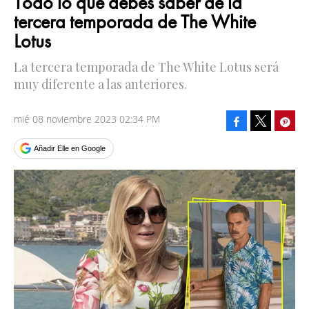
Todo lo que debes saber de la
tercera temporada de The White
Lotus
La tercera temporada de The White Lotus será
muy diferente a las anteriores.
mié 08 noviembre 2023 02:34 PM
Facebook
Pinte
Tweet
Añadir Elle en Google