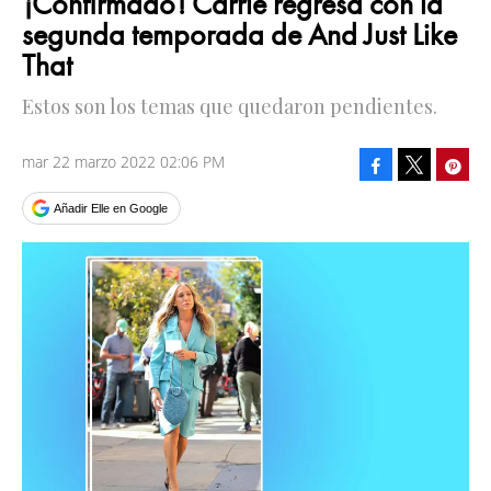
¡Confirmado! Carrie regresa con la
segunda temporada de And Just Like
That
Estos son los temas que quedaron pendientes.
mar 22 marzo 2022 02:06 PM
Facebook
Pinte
Tweet
Añadir Elle en Google