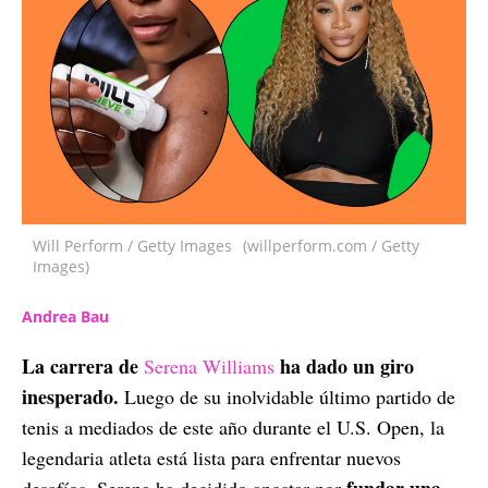
Will Perform / Getty Images
(willperform.com / Getty
Images)
Andrea Bau
La carrera de
ha dado un giro
Serena Williams
inesperado.
Luego de su inolvidable último partido de
tenis a mediados de este año durante el U.S. Open, la
legendaria atleta está lista para enfrentar nuevos
fundar una
desafíos. Serena ha decidido apostar por