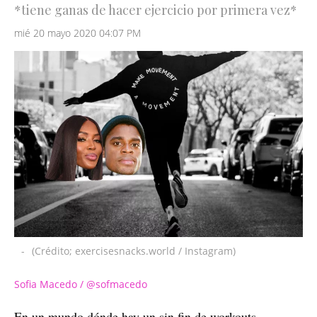
*tiene ganas de hacer ejercicio por primera vez*
mié 20 mayo 2020 04:07 PM
-
(Crédito; exercisesnacks.world / Instagram)
Sofia Macedo / @sofmacedo
En un mundo dónde hay un sin fin de workouts