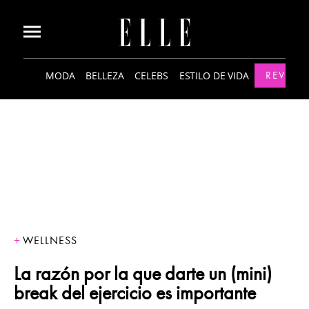
MODA
BELLEZA
CELEBS
ESTILO DE VIDA
REVISTA
WELLNESS
La razón por la que darte un (mini)
break del ejercicio es importante