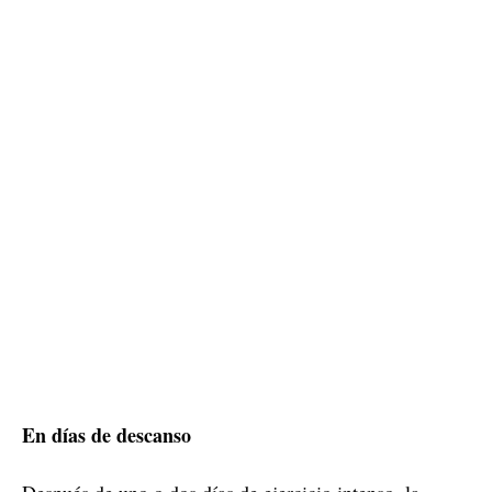
En días de descanso
Después de uno o dos días de ejercicio intenso, la