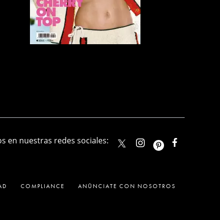
s en nuestras redes sociales:
elle_mexico
ellemexico
ElleMexic
ELLEMexico
AD
COMPLIANCE
ANÚNCIATE CON NOSOTROS