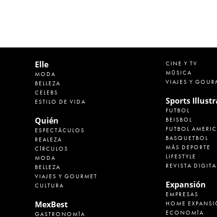
Elle
CINE Y TV
MÚSICA
MODA
VIAJES Y GOUR
BELLEZA
CELEBS
Sports Illust
ESTILO DE VIDA
FUTBOL
Quién
BEISBOL
FUTBOL AMERI
ESPECTÁCULOS
BASQUETBOL
REALEZA
MÁS DEPORTE
CÍRCULOS
LIFESTYLE
MODA
REVISTA DIGITA
BELLEZA
VIAJES Y GOURMET
Expansión
CULTURA
EMPRESAS
MexBest
HOME EXPANSI
ECONOMÍA
GASTRONOMÍA