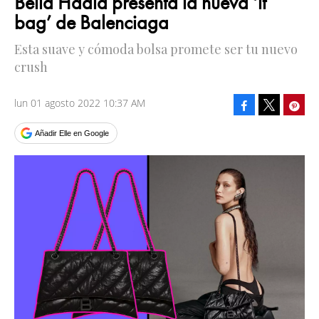
Bella Hadid presenta la nueva ‘it
bag’ de Balenciaga
Esta suave y cómoda bolsa promete ser tu nuevo
crush
lun 01 agosto 2022 10:37 AM
Facebook
Pinte
Tweet
Añadir Elle en Google