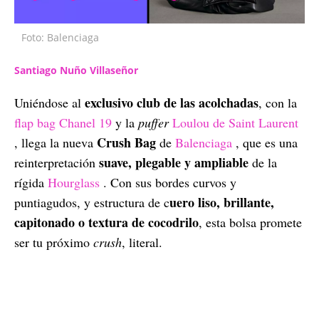
Foto: Balenciaga
Santiago Nuño Villaseñor
exclusivo
club de las acolchadas
Uniéndose al
, con la
flap bag Chanel 19
y la
puffer
Loulou de Saint Laurent
Crush Bag
, llega la nueva
de
Balenciaga
, que es una
suave, plegable y ampliable
reinterpretación
de la
rígida
Hourglass
. Con sus bordes curvos y
uero liso, brillante,
puntiagudos, y estructura de c
capitonado o textura de cocodrilo
, esta bolsa promete
ser tu próximo
crush
, literal.