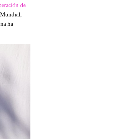
peración de
 Mundial,
rma ha