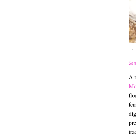
-
San
A t
Mo
flo
fe
dig
pre
tra