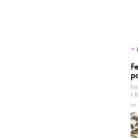
Fe
pa
Fe
y 
jue