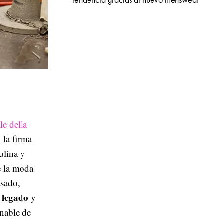
tendencia gracias al nuevo menswear
e della
, la firma
ulina y
e la moda
asado,
legado
r
y
nable de