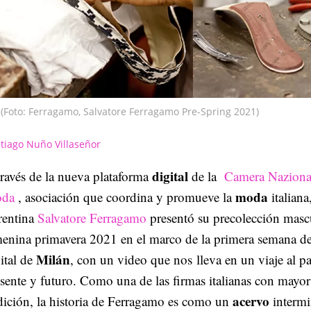
(Foto: Ferragamo, Salvatore Ferragamo Pre-Spring 2021)
tiago Nuño Villaseñor
digital
ravés de la nueva plataforma
de la
Camera Nazional
moda
da
, asociación que
coordina y promueve la
italiana
rentina
Salvatore Ferragamo
presentó su precolección masc
menina primavera 2021 en el marco de la primera semana d
Milán
ital de
, con un video que nos lleva en un viaje al p
sente y futuro. Como una de las firmas italianas con mayo
acervo
dición, la historia de Ferragamo es como un
intermi