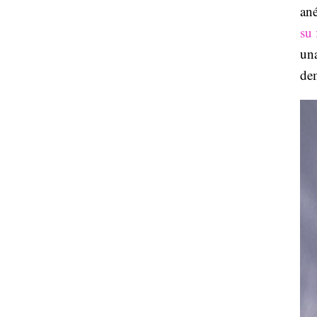
ané
su
una
dem