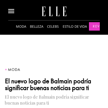
MODA
BELLEZA
CELEBS
ESTILO DE VIDA
REVISTA
MODA
El nuevo logo de Balmain podría
significar buenas noticias para ti
El nuevo logo de Balmain podría significar
buenas noticias para ti