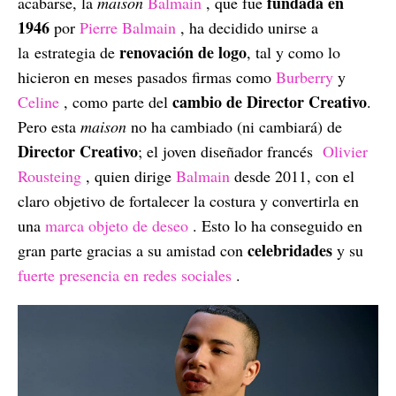
fundada en
acabarse, la
maison
Balmain
, que fue
1946
por
Pierre Balmain
, ha decidido unirse a
renovación de logo
la estrategia de
, tal y como lo
hicieron en meses pasados firmas como
Burberry
y
cambio de Director Creativo
Celine
, como parte del
.
Pero esta
maison
no ha cambiado (ni cambiará) de
Director Creativo
; el joven diseñador francés
Olivier
Rousteing
, quien dirige
Balmain
desde 2011, con el
claro objetivo de fortalecer la costura y convertirla en
una
marca objeto de deseo
. Esto lo ha conseguido en
celebridades
gran parte gracias a su amistad con
y su
fuerte presencia en redes sociales
.