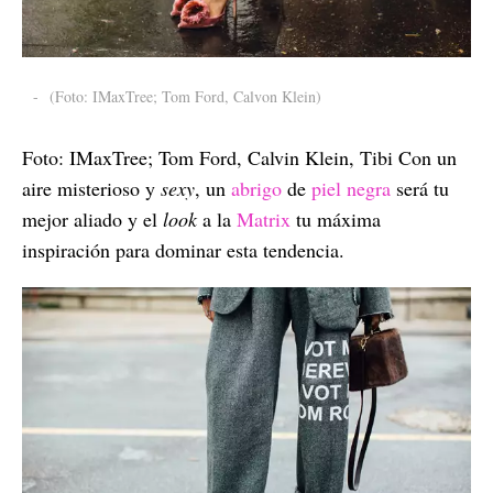
-
(Foto: IMaxTree; Tom Ford, Calvon Klein)
Foto: IMaxTree; Tom Ford, Calvin Klein, Tibi Con un
aire misterioso y
sexy
, un
abrigo
de
piel negra
será tu
mejor aliado y el
look
a la
Matrix
tu máxima
inspiración para dominar esta tendencia.