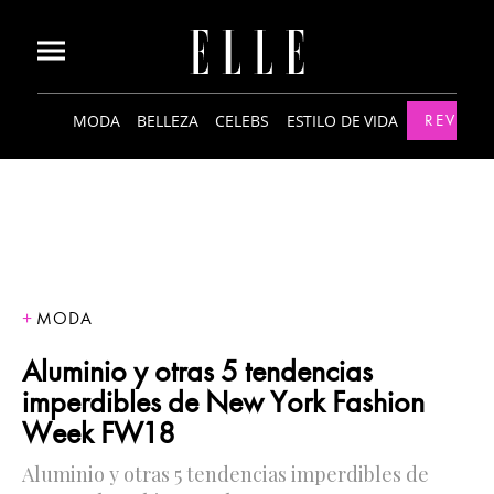
MODA
BELLEZA
CELEBS
ESTILO DE VIDA
REVISTA
MODA
Aluminio y otras 5 tendencias
imperdibles de New York Fashion
Week FW18
Aluminio y otras 5 tendencias imperdibles de