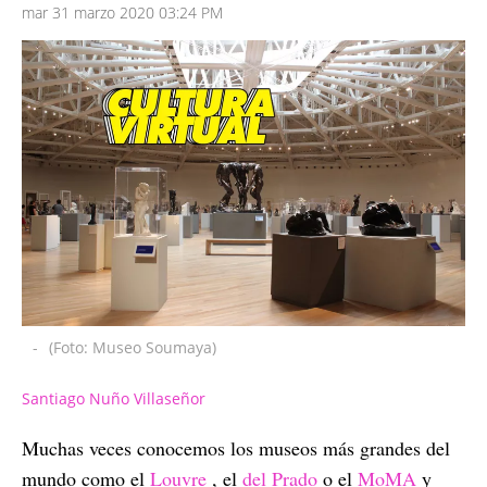
mar 31 marzo 2020 03:24 PM
-
(Foto: Museo Soumaya)
Santiago Nuño Villaseñor
Muchas veces conocemos los museos más grandes del
mundo como el
Louvre
, el
del Prado
o el
MoMA
y