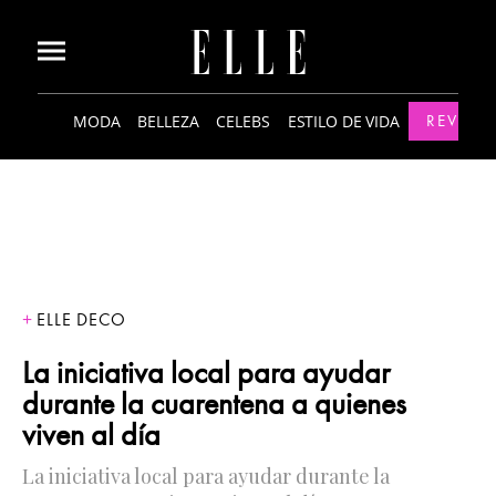
MODA
BELLEZA
CELEBS
ESTILO DE VIDA
REVISTA
ELLE DECO
La iniciativa local para ayudar
durante la cuarentena a quienes
viven al día
La iniciativa local para ayudar durante la