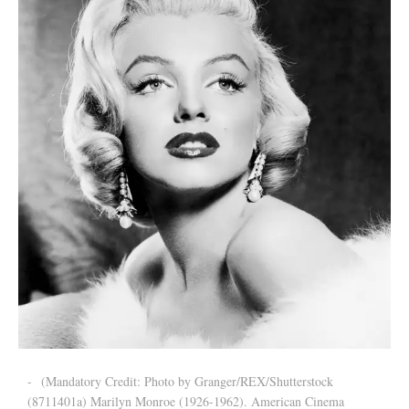
-
(Mandatory Credit: Photo by Granger/REX/Shutterstock
(8711401a) Marilyn Monroe (1926-1962). American Cinema