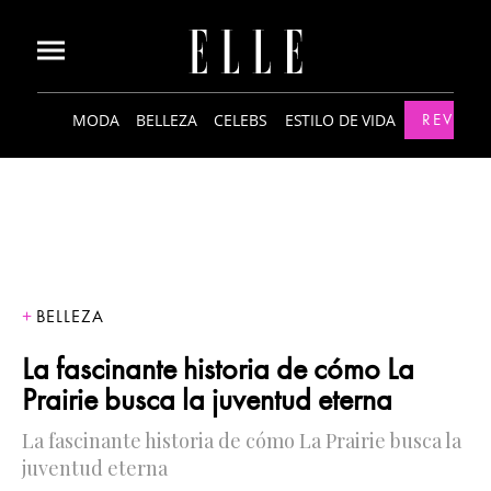
MODA
BELLEZA
CELEBS
ESTILO DE VIDA
REVISTA
BELLEZA
La fascinante historia de cómo La
Prairie busca la juventud eterna
La fascinante historia de cómo La Prairie busca la
juventud eterna