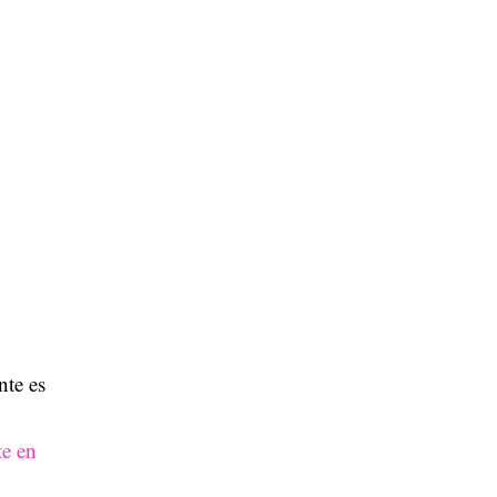
nte es
te en