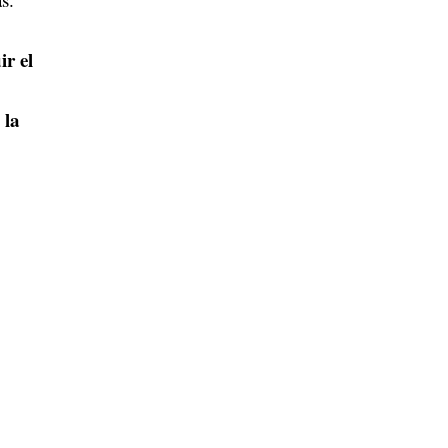
r el
 la