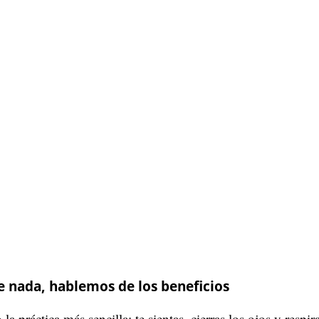
e nada, hablemos de los beneficios
a práctica más sencilla: te sientas, cierras los ojos y respira