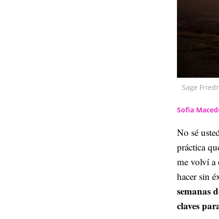
Sage Frie
Sofia Mace
No sé uste
práctica qu
me volví a
hacer sin é
semanas de
claves par