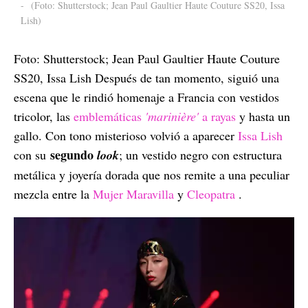
-
(Foto: Shutterstock; Jean Paul Gaultier Haute Couture SS20, Issa
Lish)
Foto: Shutterstock; Jean Paul Gaultier Haute Couture
SS20, Issa Lish Después de tan momento, siguió una
escena que le rindió homenaje a Francia con vestidos
tricolor, las
emblemáticas
'marinière'
a rayas
y hasta un
gallo. Con tono misterioso volvió a aparecer
Issa Lish
segundo
con su
look
; un vestido negro con estructura
metálica y joyería dorada que nos remite a una peculiar
mezcla entre la
Mujer Maravilla
y
Cleopatra
.