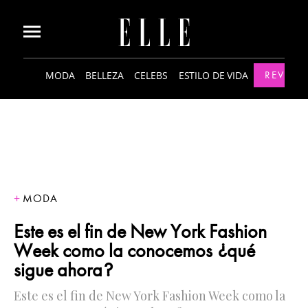
MODA
BELLEZA
CELEBS
ESTILO DE VIDA
REVISTA
MODA
Este es el fin de New York Fashion
Week como la conocemos ¿qué
sigue ahora?
Este es el fin de New York Fashion Week como la