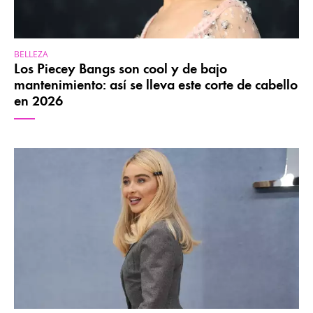
BELLEZA
Los Piecey Bangs son cool y de bajo
mantenimiento: así se lleva este corte de cabello
en 2026