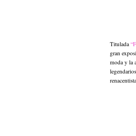
Titulada
“F
gran exposi
moda y la 
legendarios
renacentist