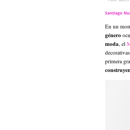
Santiago Nu
En un mom
género
ocup
moda
, el
M
decorativas
primera gr
construyen