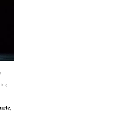
a
cing
arte
,