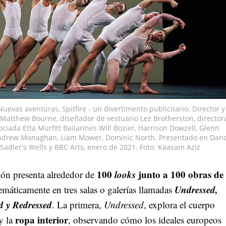
Nuevas aventuras, Spitfire - un divertimento publicitario. Director y
 Matthew Bourne, diseñador de vestuario Lez Brotherston, director
sociada Etta Murfitt Bailarines Will Bozier, Harrison Dowzell, Glenn
drew Monaghan, Liam Mower, Dominic North. Presentado en Dan
Sadler's Wells y BBC Arts, enero de 2021. Foto: Kaasam Aziz
100
looks
junto a 100 obras de 
ión presenta alrededor de
Undressed,
emáticamente en tres salas o galerías llamadas
d y Redressed
. La primera,
Undressed
, explora el cuerpo
ropa interior
y la
, observando cómo los ideales europeos