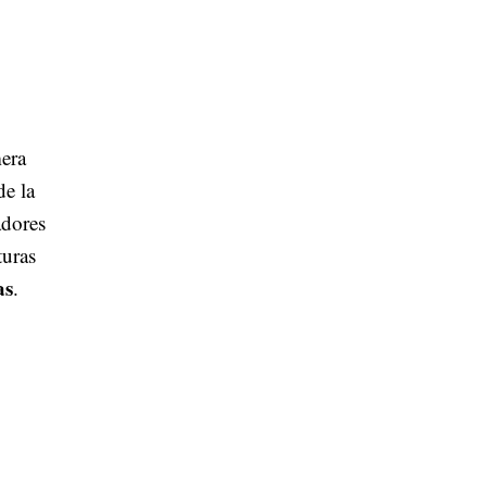
mera
de la
dores
turas
as
.