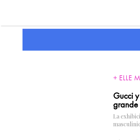
ELLE 
Gucci y
grande
La exhibi
masculini