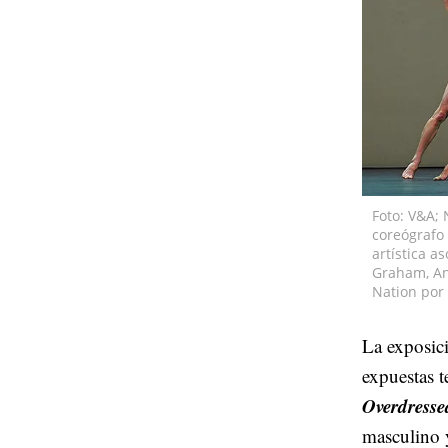
Foto: V&A; 
coreógrafo
artística a
Graham, An
Nation por 
La exposic
expuestas t
Overdresse
masculino 