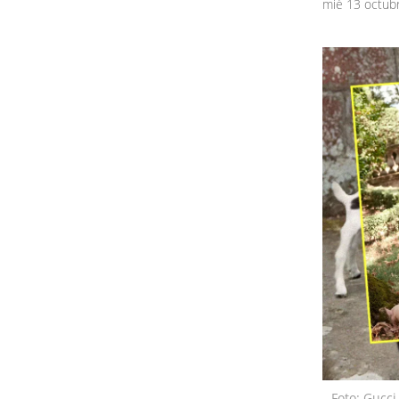
mié 13 octub
Foto: Gucci