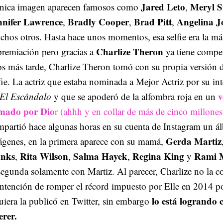
Jared Leto
Meryl S
ónica imagen aparecen famosos como
,
nnifer Lawrence
Bradly Cooper
Brad Pitt
Angelina Jo
,
,
,
hos otros. Hasta hace unos momentos, esa selfie era la m
Charlize Theron
premiación pero gracias a
ya tiene compet
s más tarde, Charlize Theron tomó con su propia versión d
fie. La actriz que estaba nominada a Mejor Actriz por su in
v
El Escándalo
y que se apoderó de la alfombra roja en un
rmado por Dio
r
(ahhh y en collar de más de cinco millones
mpartió hace algunas horas en su cuenta de Instagram un 
Gerda Martiz
ágenes, en la primera aparece con su mamá,
nks
Rita Wilson
Salma Hayek
Regina King
Rami 
,
,
,
y
segunda solamente con Martiz. Al parecer, Charlize no la 
intención de romper el récord impuesto por Elle en 2014 p
lo está logrando c
uiera la publicó en Twitter, sin embargo
erer.