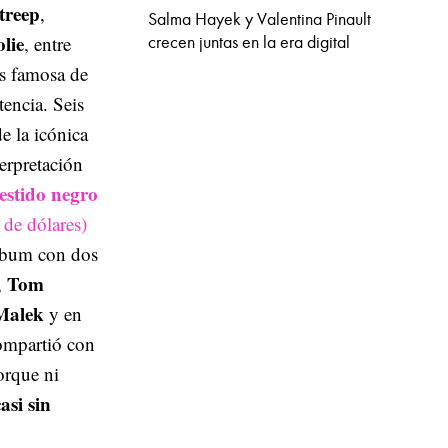
treep
,
Salma Hayek y Valentina Pinault
lie
, entre
crecen juntas en la era digital
ás famosa de
encia. Seis
e la icónica
terpretación
estido negro
 de dólares)
álbum con dos
Tom
,
Malek
y en
compartió con
orque ni
asi sin