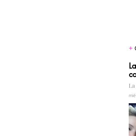
La
co
La
mié