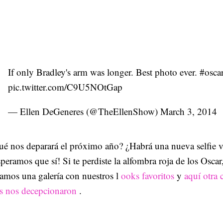
If only Bradley's arm was longer. Best photo ever.
#osca
pic.twitter.com/C9U5NOtGap
— Ellen DeGeneres (@TheEllenShow)
March 3, 2014
é nos deparará el próximo año? ¿Habrá una nueva selfie v
peramos que sí! Si te perdiste la alfombra roja de los Oscar,
amos una galería con nuestros l
ooks favoritos
y
aquí otra 
s nos decepcionaron
.