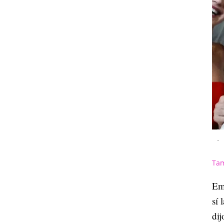
-
Tam
Em
sí 
dij