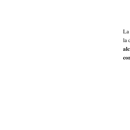
La 
la 
al
co