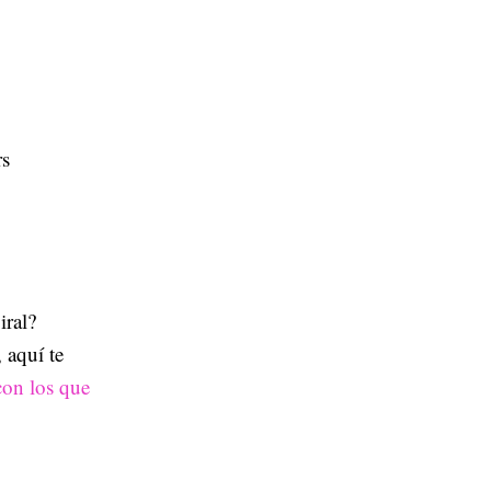
rs
iral?
 aquí te
con los que