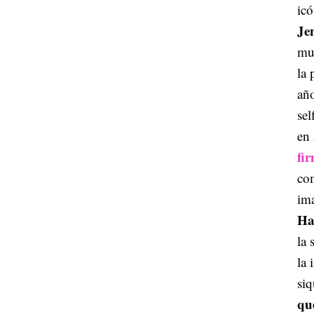
ic
Je
muc
la 
año
sel
en
fi
co
im
Ha
la 
la 
siq
qu