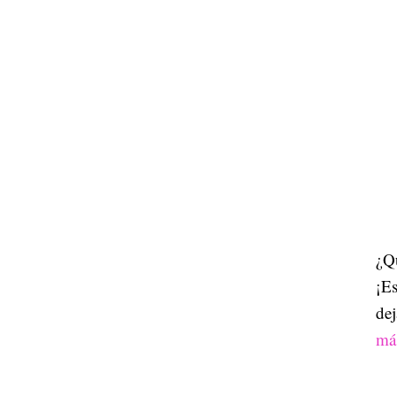
¿Qu
¡Es
dej
má