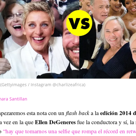
(Gettyimages / Instagram @charlizeafrica)
ara Santillan
edición 2014 d
pezaremos esta nota con un
flash back
a la
Ellen DeGeneres
la vez en la que
fue la conductora y sí, l
o
“hay que tomarnos una selfie que rompa el récord en retw