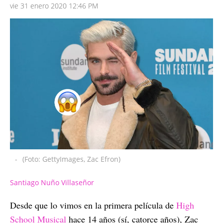
vie 31 enero 2020 12:46 PM
-
(Foto: GettyImages, Zac Efron)
Santiago Nuño Villaseñor
Desde que lo vimos en la primera película de
High
School Musical
hace 14 años (sí, catorce años), Zac