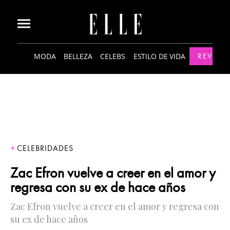
MODA
BELLEZA
CELEBS
ESTILO DE VIDA
REVISTA
CELEBRIDADES
Zac Efron vuelve a creer en el amor y
regresa con su ex de hace años
Zac Efron vuelve a creer en el amor y regresa con
su ex de hace años