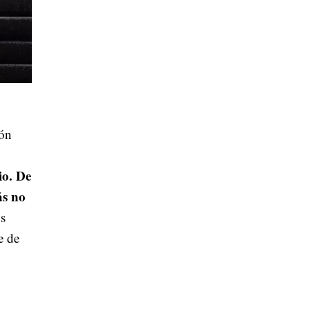
zón
io. De
ás no
us
e de