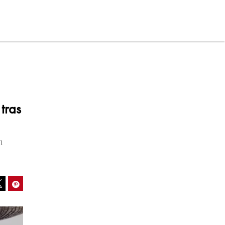
tras
n
ook
Pinterest
Tweet