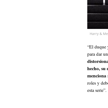
Harry & Me
“El duque
para dar un
distorsion
hecho, su 
menciona 
roles y deb
esta serie”.