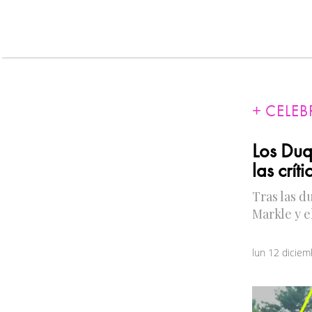
CELEB
Los Duq
las crít
Tras las d
Markle y e
lun 12 dicie