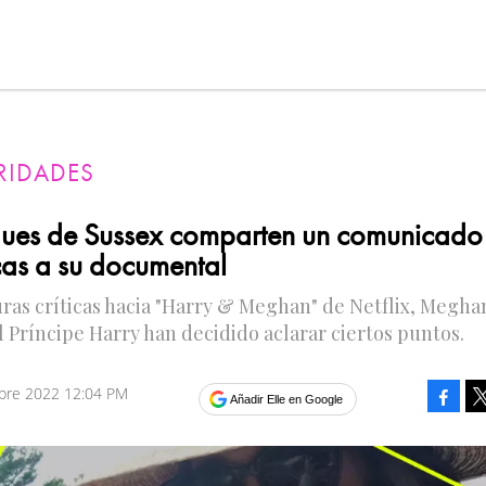
RIDADES
ues de Sussex comparten un comunicado 
icas a su documental
uras críticas hacia "Harry & Meghan" de Netflix, Megha
l Príncipe Harry han decidido aclarar ciertos puntos.
mbre 2022 12:04 PM
Faceb
Añadir Elle en Google