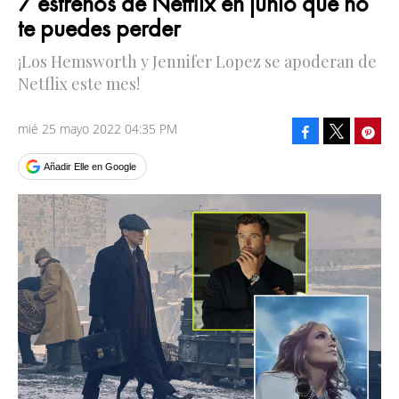
7 estrenos de Netflix en junio que no
te puedes perder
¡Los Hemsworth y Jennifer Lopez se apoderan de
Netflix este mes!
mié 25 mayo 2022 04:35 PM
Facebook
Pinte
Tweet
Añadir Elle en Google