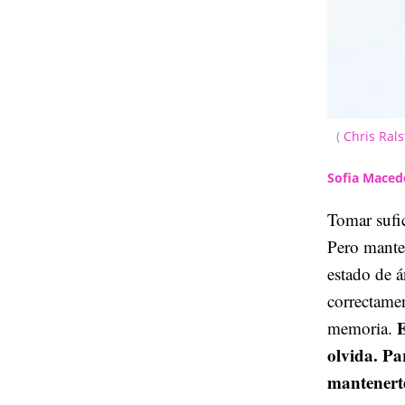
(
Chris Ral
Sofia Mace
Tomar sufi
Pero manten
estado de á
correctamen
E
memoria.
olvida. Pa
mantenert