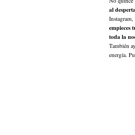
No quince 
al despert
Instagram, 
empieces t
toda la no
También ayu
energía. Pu