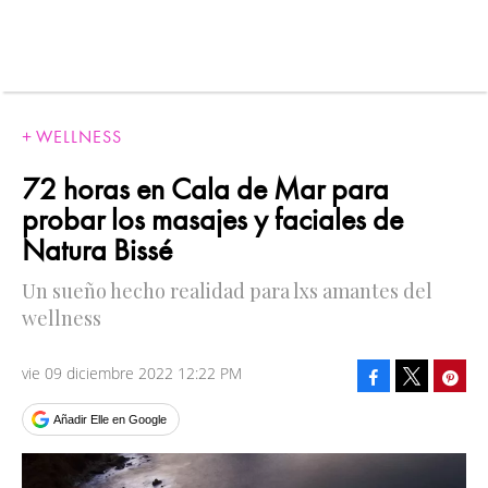
WELLNESS
72 horas en Cala de Mar para
probar los masajes y faciales de
Natura Bissé
Un sueño hecho realidad para lxs amantes del
wellness
vie 09 diciembre 2022 12:22 PM
Facebook
Pinte
Tweet
Añadir Elle en Google