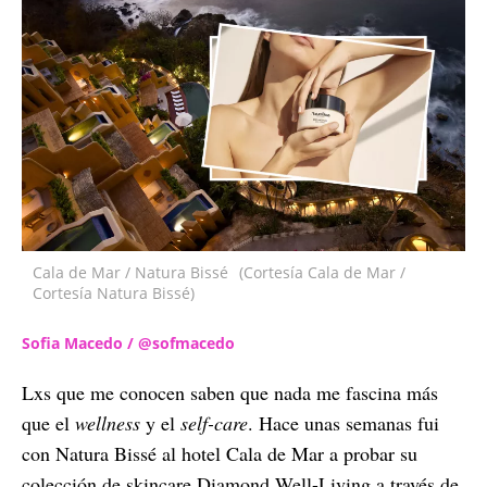
Cala de Mar / Natura Bissé
(Cortesía Cala de Mar /
Cortesía Natura Bissé)
Sofia Macedo / @sofmacedo
Lxs que me conocen saben que nada me fascina más
que el
wellness
y el
self-care
. Hace unas semanas fui
con Natura Bissé al hotel Cala de Mar a probar su
colección de skincare Diamond Well-Living a través de