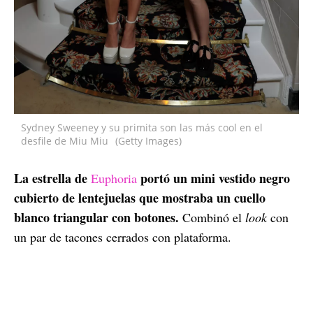
Sydney Sweeney y su primita son las más cool en el
desfile de Miu Miu
(Getty Images)
La estrella de
portó un mini vestido negro
Euphoria
cubierto de lentejuelas que mostraba un cuello
blanco triangular con botones.
Combinó el
look
con
un par de tacones cerrados con plataforma.