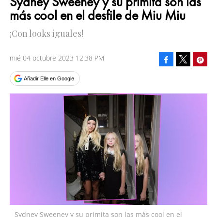
Sydney Sweeney y su primita son las
más cool en el desfile de Miu Miu
¡Con looks iguales!
mié 04 octubre 2023 12:38 PM
Facebook
Pinte
Tweet
Añadir Elle en Google
Sydney Sweeney y su primita son las más cool en el