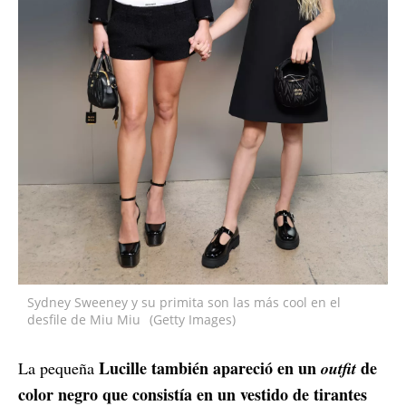
Sydney Sweeney y su primita son las más cool en el
desfile de Miu Miu
(Getty Images)
Lucille
también apareció en un
de
La pequeña
outfit
color negro que consistía en un vestido de tirantes