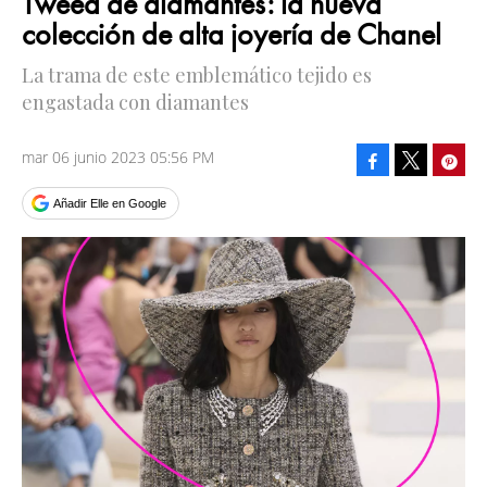
Tweed de diamantes: la nueva
colección de alta joyería de Chanel
La trama de este emblemático tejido es
engastada con diamantes
mar 06 junio 2023 05:56 PM
Facebook
Pinte
Tweet
Añadir Elle en Google