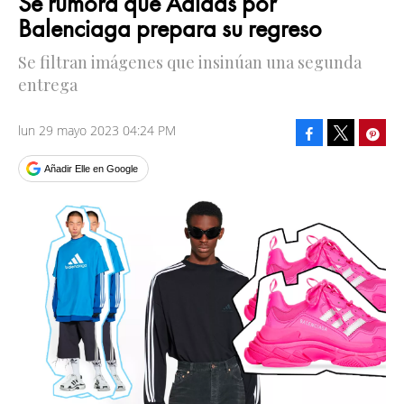
Se rumora que Adidas por
Balenciaga prepara su regreso
Se filtran imágenes que insinúan una segunda
entrega
lun 29 mayo 2023 04:24 PM
Facebook
Pinte
Tweet
Añadir Elle en Google