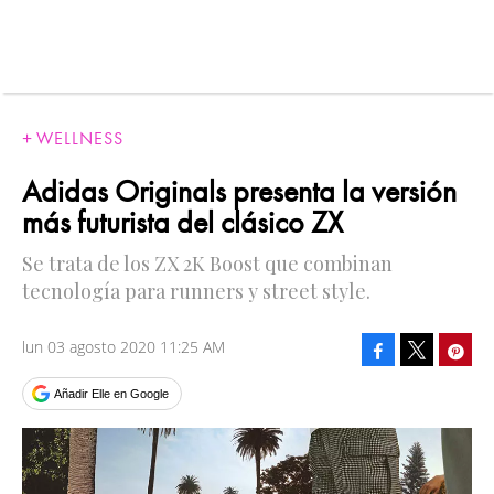
WELLNESS
Adidas Originals presenta la versión
más futurista del clásico ZX
Se trata de los ZX 2K Boost que combinan
tecnología para runners y street style.
lun 03 agosto 2020 11:25 AM
Facebook
Pinte
Tweet
Añadir Elle en Google