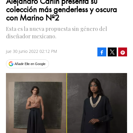
Alejandro Carlín presenta su
colección más genderless y oscura
con Marino Nº2
Esta es la nueva propuesta sin género del
diseñador mexicano.
jue 30 junio 2022 02:12 PM
Facebook
Pinte
Tweet
Añadir Elle en Google