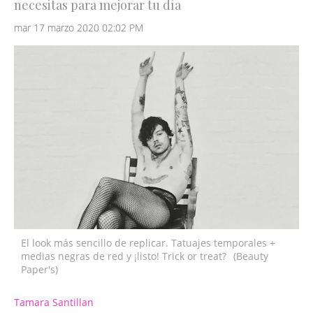
necesitas para mejorar tu día
mar 17 marzo 2020 02:02 PM
El look más sencillo de replicar. Tatuajes temporales +
medias negras de red y ¡listo! Trick or treat?
(Beauty
Paper's)
Tamara Santillan