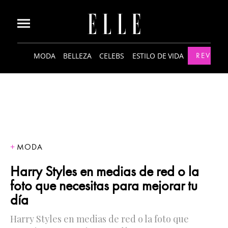
MODA
BELLEZA
CELEBS
ESTILO DE VIDA
REVISTA
MODA
Harry Styles en medias de red o la
foto que necesitas para mejorar tu
día
Harry Styles en medias de red o la foto que