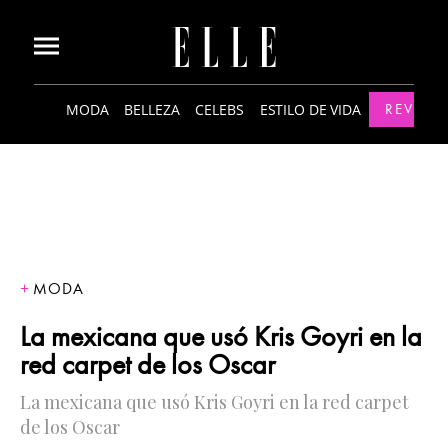
MODA
BELLEZA
CELEBS
ESTILO DE VIDA
REVISTA
MODA
La mexicana que usó Kris Goyri en la
red carpet de los Oscar
La mexicana que usó Kris Goyri en la red carpet
de los Oscar