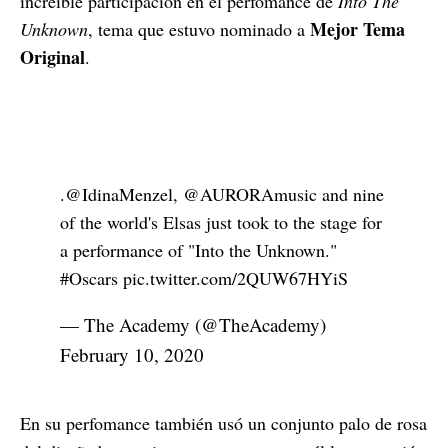
increíble participación en el perfomance de
Into The
Mejor Tema
Unknown
, tema que estuvo nominado a
Original
.
.
@IdinaMenzel
,
@AURORAmusic
and nine
of the world's Elsas just took to the stage for
a performance of "Into the Unknown."
#Oscars
pic.twitter.com/2QUW67HYiS
— The Academy (@TheAcademy)
February 10, 2020
En su perfomance también usó un conjunto palo de rosa