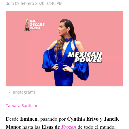
dom 09 febrero 2020 07:40 PM
-
(Instagram)
Tamara Santillan
Eminen
Cynthia Erivo
Janelle
Desde
, pasando por
y
Monoe
Elsas de
hasta las
Frozen
de todo el mundo,