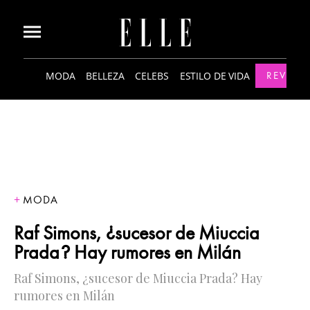
MODA
BELLEZA
CELEBS
ESTILO DE VIDA
REVISTA
MODA
Raf Simons, ¿sucesor de Miuccia
Prada? Hay rumores en Milán
Raf Simons, ¿sucesor de Miuccia Prada? Hay
rumores en Milán