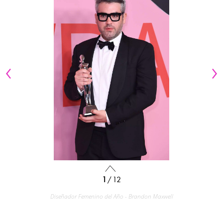
1
/ 12
Diseñador Femenino del Año - Brandon Maxwell