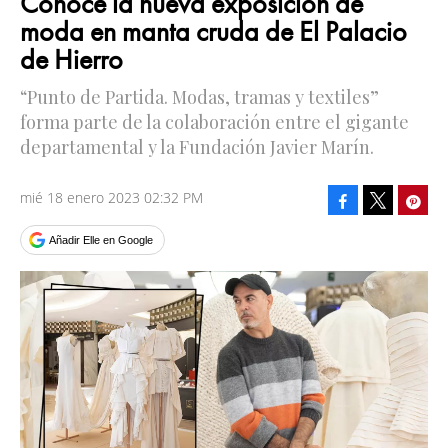
Conoce la nueva exposición de
moda en manta cruda de El Palacio
de Hierro
“Punto de Partida. Modas, tramas y textiles”
forma parte de la colaboración entre el gigante
departamental y la Fundación Javier Marín.
mié 18 enero 2023 02:32 PM
Facebook
Pinte
Tweet
Añadir Elle en Google