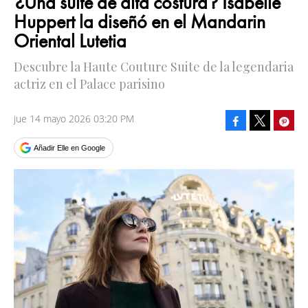
¿Una suite de alta costura? Isabelle
Huppert la diseñó en el Mandarin
Oriental Lutetia
Descubre la Haute Couture Suite de la legendaria
actriz en el Palace parisino
jue 14 mayo 2026 03:20 PM
Facebook
Pinte
Tweet
Añadir Elle en Google