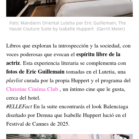
Foto: Mandarin Oriental Lutetia por Eric Guillemain, The
Haute Couture Suite by Isabelle Huppert
(Gerrit Meier)
Libros que exploran la introspección y la sociedad, con
espíritu libre de la
voces poderosas que evocan el
actriz
. Esta experiencia literaria se complementa con
fotos de Eric Guillemain
tomadas en el Lutetia, una
playlist
curada por la propia Huppert y el programa del
Christine Cinéma Club
, un íntimo cine que le gusta,
cerca del hotel.
#ELLEFact
En la suite encontrarás el look Balenciaga
diseñado por Demna que Isabelle Huppert lució en el
Festival de Cannes de 2025.