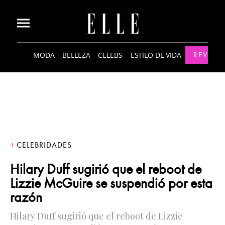
MODA
BELLEZA
CELEBS
ESTILO DE VIDA
REVISTA
CELEBRIDADES
Hilary Duff sugirió que el reboot de
Lizzie McGuire se suspendió por esta
razón
Hilary Duff sugirió que el reboot de Lizzie