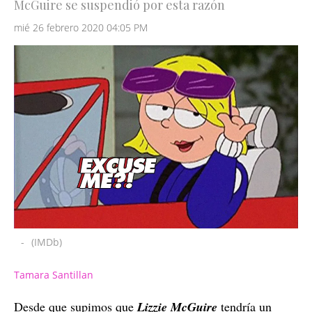
McGuire se suspendió por esta razón
mié 26 febrero 2020 04:05 PM
-
(IMDb)
Tamara Santillan
Desde que supimos que
Lizzie McGuire
tendría un