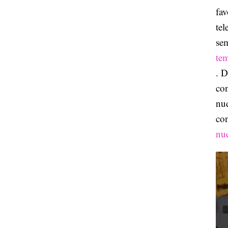
fav
tel
se
tem
. D
co
nue
co
nue