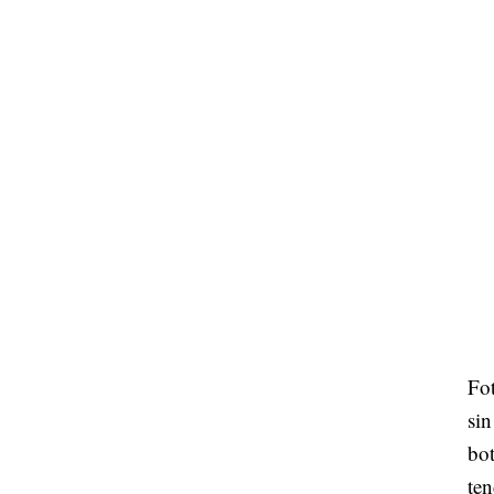
Fot
sin
bot
ten