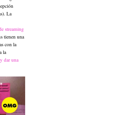
cepción
s). La
de streaming
s tienen una
s con la
a la
 y dar una