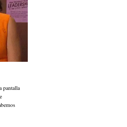
 pantalla
e
sabemos