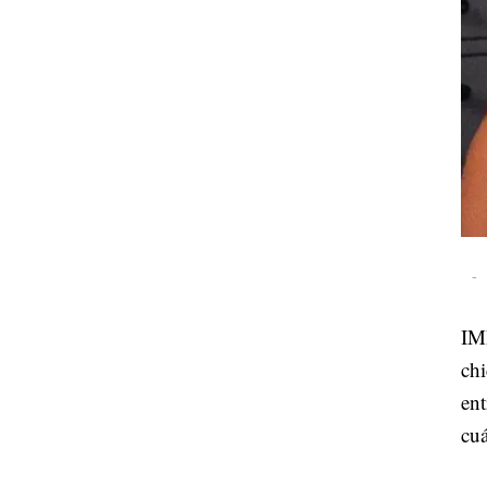
-
IMD
chi
ent
cuá