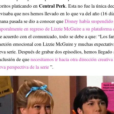
Central Perk
oritos platicando en
. Esta no fue la única de
evisaba que nos hemos llevado en lo que va del año (16 día
mana pasada se dio a conocer que
Disney había suspendido
poralmente en regreso de Lizzie McGuire a su plataforma 
e acuerdo con el comunicado, todo se debe a que: “Los fan
nexión emocional con Lizzie McGuire y muchas expectativa
va serie. Después de grabar dos episodios, hemos llegado 
nclusión de que
necesitamos ir hacia otra dirección creativa
va perspectiva de la serie
”.