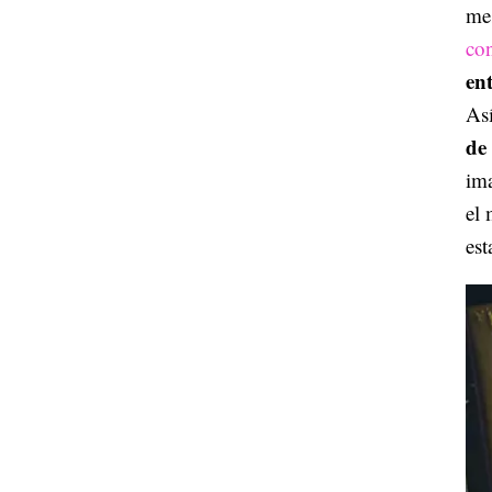
me
con
en
Así
de
im
el 
est