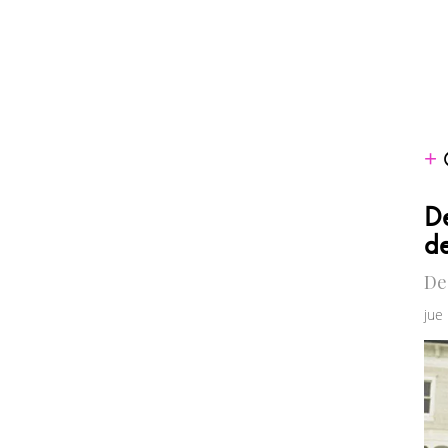
De
de
De
jue