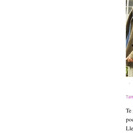
-
Tam
Te 
pod
Ll