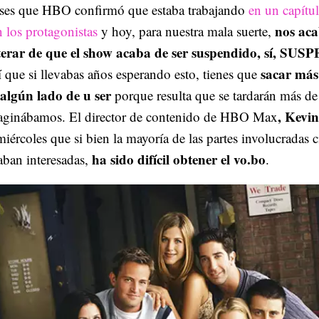
ses que HBO confirmó que estaba trabajando
en un capítul
nos ac
 los protagonistas
y hoy, para nuestra mala suerte,
terar de que el show acaba de ser suspendido, sí, S
sacar más
 que si llevabas años esperando esto, tienes que
 algún lado de u ser
porque resulta que se tardarán más de
, Kevin
aginábamos. El director de contenido de HBO Max
miércoles que si bien la mayoría de las partes involucradas 
ha sido difícil obtener el vo.bo
aban interesadas,
.