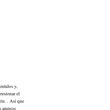
entidos y,
resionar el
ión. . Así que
is amigos