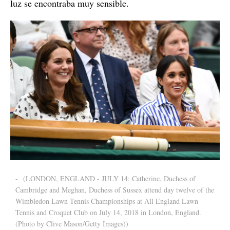
luz se encontraba muy sensible.
-
(LONDON, ENGLAND - JULY 14: Catherine, Duchess of
Cambridge and Meghan, Duchess of Sussex attend day twelve of the
Wimbledon Lawn Tennis Championships at All England Lawn
Tennis and Croquet Club on July 14, 2018 in London, England.
(Photo by Clive Mason/Getty Images))