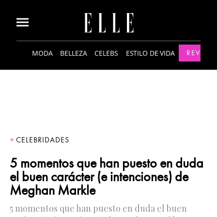
MODA
BELLEZA
CELEBS
ESTILO DE VIDA
REVISTA
CELEBRIDADES
5 momentos que han puesto en duda
el buen carácter (e intenciones) de
Meghan Markle
5 momentos que han puesto en duda el buen