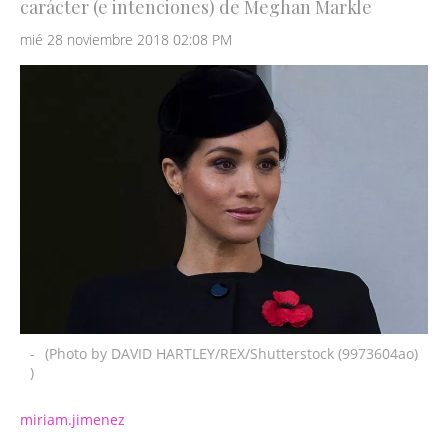
carácter (e intenciones) de Meghan Markle
mié 28 noviembre 2018 02:08 PM
-
(Photo by DAVID HARTLEY/REX/Shutterstock (9973604ao)
)
miriam.jimenez