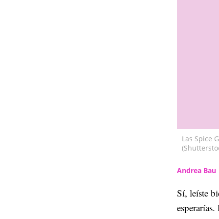
Las Spice G
(Shuttersto
Andrea Bau
Sí, leíste b
esperarías