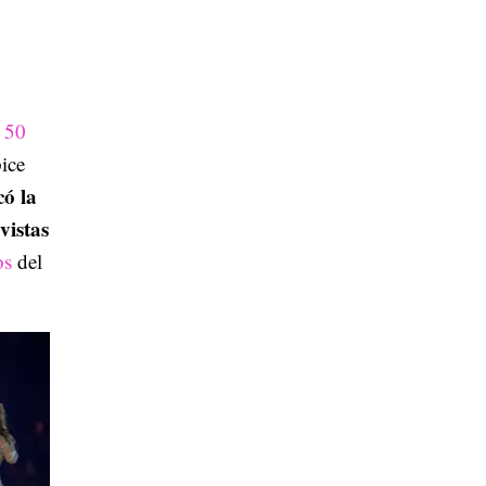
s 50
pice
ó la
vistas
os
del