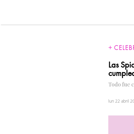
CELEB
Las Spic
cumplea
Todo fue 
lun 22 abril 