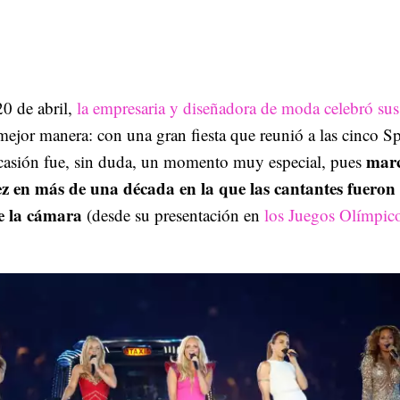
0 de abril,
la empresaria y diseñadora de moda celebró su
mejor manera: con una gran fiesta que reunió a las cinco S
marc
ocasión fue, sin duda, un momento muy especial, pues
z en más de una década en la que las cantantes fueron 
e la cámara
(desde su presentación en
los Juegos Olímpic