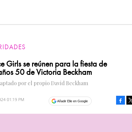
RIDADES
e Girls se reúnen para la fiesta de
ños 50 de Victoria Beckham
captado por el propio David Beckham
2024 01:19 PM
Faceb
Añadir Elle en Google