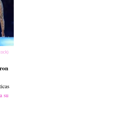
tock)
aron
icas
a su