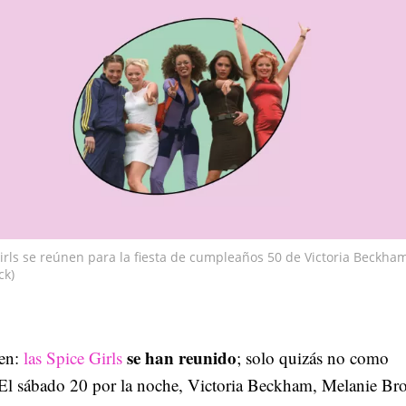
irls se reúnen para la fiesta de cumpleaños 50 de Victoria Beckha
ck)
se han reunido
ien:
las Spice Girls
; solo quizás no como
. El sábado 20 por la noche, Victoria Beckham, Melanie Br