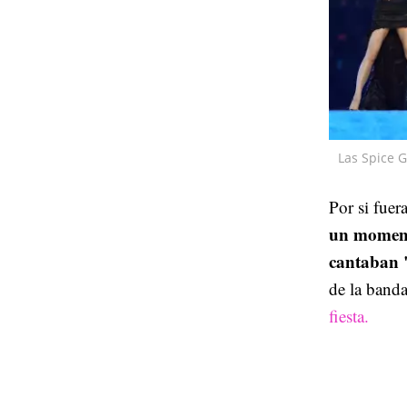
Las Spice G
Por si fuer
un moment
cantaban 
de la banda
fiesta.