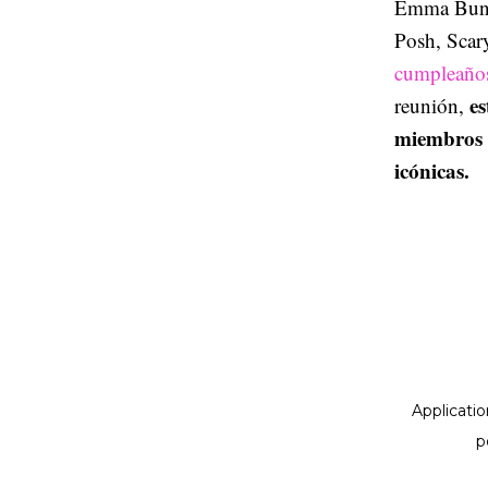
Emma Bunt
Posh, Scar
cumpleaño
es
reunión,
miembros 
icónicas.