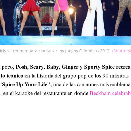
irls se reunen para clausurar los Juegos Olímpicos 2012
(Shutters
Posh, Scary, Baby, Ginger y Sporty Spice recre
a poco,
o icónico
en la historia del grupo pop de los 90 mientras
"Spice Up Your Life",
una de las canciones más emblemát
, en el karaoke del restaurante en donde
Beckham celebrab