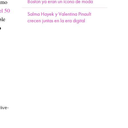
como
Boston ya eran un ícono de moda
el 50
Salma Hayek y Valentina Pinault
ple
crecen juntas en la era digital
o