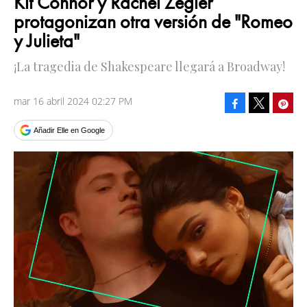
Kit Connor y Rachel Zegler
protagonizan otra versión de "Romeo
y Julieta"
¡La tragedia de Shakespeare llegará a Broadway!
mar 16 abril 2024 02:27 PM
Facebook
Pinte
Tweet
Añadir Elle en Google