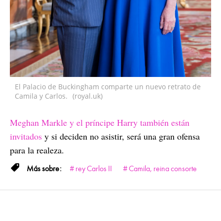
El Palacio de Buckingham comparte un nuevo retrato de
Camila y Carlos.
(royal.uk)
Meghan Markle y el príncipe Harry también están
invitados
y si deciden no asistir, será una gran ofensa
para la realeza.
rey Carlos II
Camila, reina consorte